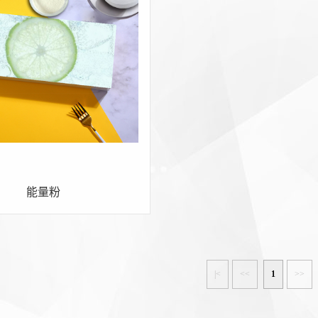
能量粉
|<
<<
1
>>