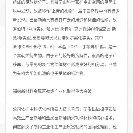
组成的足球状分子。其最早由科学家在宇宙空间的星际尘
埃中发现，故被称作“上帝的礼物”，后于自然界中也有极少
量发现。因富勒烯具有极其广泛的用途和极佳的性能，故
罗伯特·科尔(美)、哈罗德·沃特尔·克罗托(英)和理查德·斯
莫利(美)因富勒烯的发现获诺贝尔奖化学奖。其中
[60]PCBM 全称 [6，6]－苯基－C61－丁酸异甲 酯。是一
个富勒烯衍生物。由于它的较好的溶解性，很高的电子迁
移率，与常见的聚合物给体材料形成良好的相分离，已成
为有机太阳能电池的电子受体的标准物。
福纳新材料金属富勒烯产业化取得重大突破
公司依托中科院化学所强大技术背景，研发出磁控电弧法
高效生产富勒烯和金属富勒烯纳米功能材料的核心技术，
彻底解决了制约工业化生产金属富勒烯的国际性难题；经